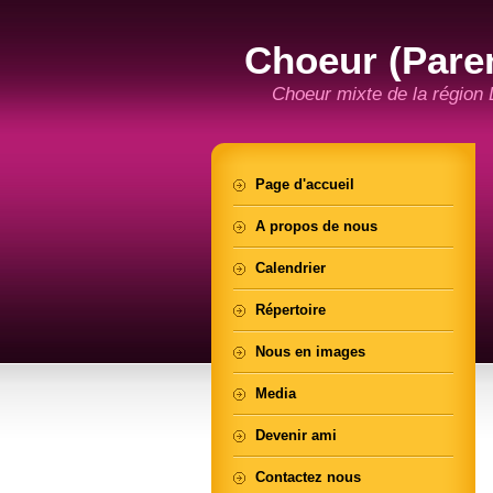
Choeur (Pare
Choeur mixte de la région
Page d'accueil
A propos de nous
Calendrier
Répertoire
Nous en images
Media
Devenir ami
Contactez nous