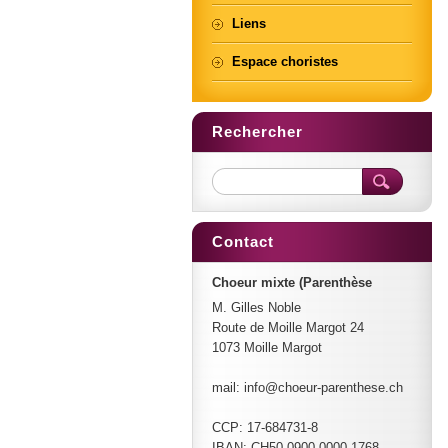
Liens
Espace choristes
Rechercher
Contact
Choeur mixte (Parenthèse
M. Gilles Noble
Route de Moille Margot 24
1073 Moille Margot
mail: info@choeur-parenthese.ch
CCP: 17-684731-8
IBAN: CH50 0900 0000 1768