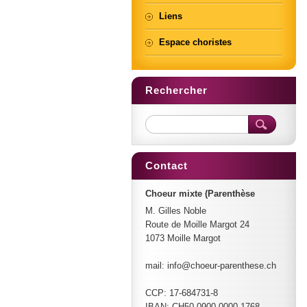
Liens
Espace choristes
Rechercher
Contact
Choeur mixte (Parenthèse
M. Gilles Noble
Route de Moille Margot 24
1073 Moille Margot
mail: info@choeur-parenthese.ch
CCP: 17-684731-8
IBAN: CH50 0900 0000 1768