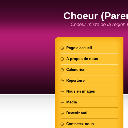
Choeur (Pare
Choeur mixte de la région
Page d'accueil
A propos de nous
Calendrier
Répertoire
Nous en images
Media
Devenir ami
Contactez nous