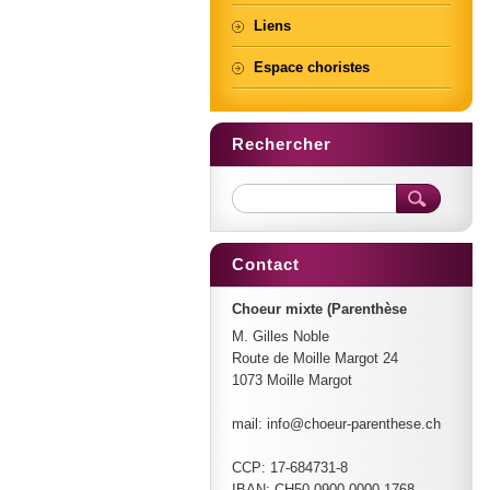
Liens
Espace choristes
Rechercher
Contact
Choeur mixte (Parenthèse
M. Gilles Noble
Route de Moille Margot 24
1073 Moille Margot
mail: info@choeur-parenthese.ch
CCP: 17-684731-8
IBAN: CH50 0900 0000 1768