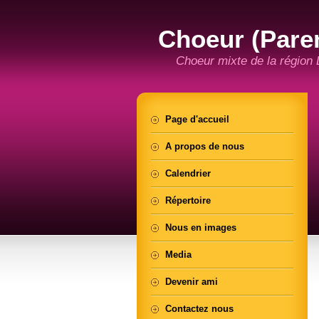
Choeur (Pare
Choeur mixte de la région
Page d'accueil
A propos de nous
Calendrier
Répertoire
Nous en images
Media
Devenir ami
Contactez nous